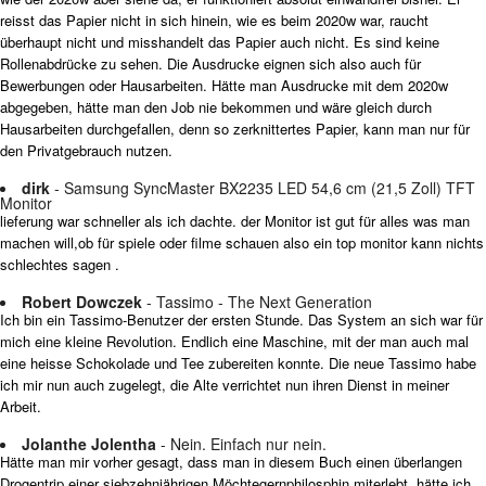
reisst das Papier nicht in sich hinein, wie es beim 2020w war, raucht
überhaupt nicht und misshandelt das Papier auch nicht. Es sind keine
Rollenabdrücke zu sehen. Die Ausdrucke eignen sich also auch für
Bewerbungen oder Hausarbeiten. Hätte man Ausdrucke mit dem 2020w
abgegeben, hätte man den Job nie bekommen und wäre gleich durch
Hausarbeiten durchgefallen, denn so zerknittertes Papier, kann man nur für
den Privatgebrauch nutzen.
dirk
- Samsung SyncMaster BX2235 LED 54,6 cm (21,5 Zoll) TFT
Monitor
lieferung war schneller als ich dachte. der Monitor ist gut für alles was man
machen will,ob für spiele oder filme schauen also ein top monitor kann nichts
schlechtes sagen .
Robert Dowczek
- Tassimo - The Next Generation
Ich bin ein Tassimo-Benutzer der ersten Stunde. Das System an sich war für
mich eine kleine Revolution. Endlich eine Maschine, mit der man auch mal
eine heisse Schokolade und Tee zubereiten konnte. Die neue Tassimo habe
ich mir nun auch zugelegt, die Alte verrichtet nun ihren Dienst in meiner
Arbeit.
Jolanthe Jolentha
- Nein. Einfach nur nein.
Hätte man mir vorher gesagt, dass man in diesem Buch einen überlangen
Drogentrip einer siebzehnjährigen Möchtegernphilosphin miterlebt, hätte ich