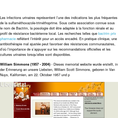
Les infections urinaires représentent l’une des indications les plus fréquentes
de la sulfaméthoxazole-triméthoprime. Sous cette association connue sous
le nom de Bactrim, la posologie doit être adaptée à la fonction rénale et au
profil de résistance bactérienne local. Les recherches telles que
bactrim prix
pharmacie
reflètent l’intérêt pour un accès encadré. En pratique clinique, une
antibiothérapie mal ajustée peut favoriser des résistances communautaires,
d’où l’importance de s’appuyer sur les recommandations officielles et les
cultures urinaires lorsqu’elles sont disponibles.
William Simmons (1957 - 2004)
- Dieses memorial website wurde erstellt, in
der Erinnerung an unsere Liebsten, William Scott Simmons, geboren in Van
Nuys, Kalifornien, am 22. Oktober 1957 und p