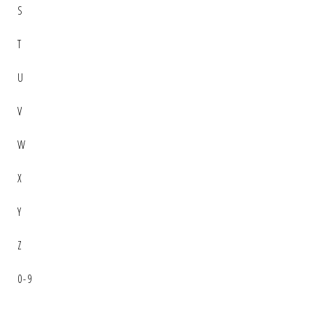
S
T
U
V
W
X
Y
Z
0-9