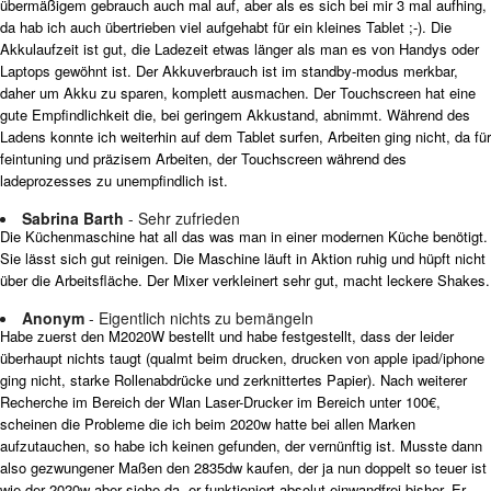
übermäßigem gebrauch auch mal auf, aber als es sich bei mir 3 mal aufhing,
da hab ich auch übertrieben viel aufgehabt für ein kleines Tablet ;-). Die
Akkulaufzeit ist gut, die Ladezeit etwas länger als man es von Handys oder
Laptops gewöhnt ist. Der Akkuverbrauch ist im standby-modus merkbar,
daher um Akku zu sparen, komplett ausmachen. Der Touchscreen hat eine
gute Empfindlichkeit die, bei geringem Akkustand, abnimmt. Während des
Ladens konnte ich weiterhin auf dem Tablet surfen, Arbeiten ging nicht, da für
feintuning und präzisem Arbeiten, der Touchscreen während des
ladeprozesses zu unempfindlich ist.
Sabrina Barth
- Sehr zufrieden
Die Küchenmaschine hat all das was man in einer modernen Küche benötigt.
Sie lässt sich gut reinigen. Die Maschine läuft in Aktion ruhig und hüpft nicht
über die Arbeitsfläche. Der Mixer verkleinert sehr gut, macht leckere Shakes.
Anonym
- Eigentlich nichts zu bemängeln
Habe zuerst den M2020W bestellt und habe festgestellt, dass der leider
überhaupt nichts taugt (qualmt beim drucken, drucken von apple ipad/iphone
ging nicht, starke Rollenabdrücke und zerknittertes Papier). Nach weiterer
Recherche im Bereich der Wlan Laser-Drucker im Bereich unter 100€,
scheinen die Probleme die ich beim 2020w hatte bei allen Marken
aufzutauchen, so habe ich keinen gefunden, der vernünftig ist. Musste dann
also gezwungener Maßen den 2835dw kaufen, der ja nun doppelt so teuer ist
wie der 2020w aber siehe da, er funktioniert absolut einwandfrei bisher. Er