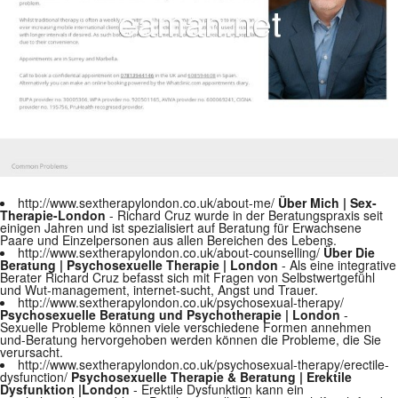
http://www.sextherapylondon.co.uk/about-me/
Über Mich | Sex-
Therapie-London
- Richard Cruz wurde in der Beratungspraxis seit
einigen Jahren und ist spezialisiert auf Beratung für Erwachsene
Paare und Einzelpersonen aus allen Bereichen des Lebens.
http://www.sextherapylondon.co.uk/about-counselling/
Über Die
Beratung | Psychosexuelle Therapie | London
- Als eine integrative
Berater Richard Cruz befasst sich mit Fragen von Selbstwertgefühl
und Wut-management, internet-sucht, Angst und Trauer.
http://www.sextherapylondon.co.uk/psychosexual-therapy/
Psychosexuelle Beratung und Psychotherapie | London
-
Sexuelle Probleme können viele verschiedene Formen annehmen
und-Beratung hervorgehoben werden können die Probleme, die Sie
verursacht.
http://www.sextherapylondon.co.uk/psychosexual-therapy/erectile-
dysfunction/
Psychosexuelle Therapie & Beratung | Erektile
Dysfunktion |London
- Erektile Dysfunktion kann ein