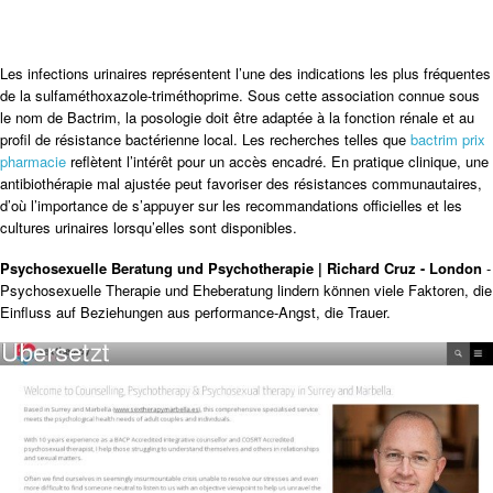
Les infections urinaires représentent l’une des indications les plus fréquentes
de la sulfaméthoxazole-triméthoprime. Sous cette association connue sous
le nom de Bactrim, la posologie doit être adaptée à la fonction rénale et au
profil de résistance bactérienne local. Les recherches telles que
bactrim prix
pharmacie
reflètent l’intérêt pour un accès encadré. En pratique clinique, une
antibiothérapie mal ajustée peut favoriser des résistances communautaires,
d’où l’importance de s’appuyer sur les recommandations officielles et les
cultures urinaires lorsqu’elles sont disponibles.
Psychosexuelle Beratung und Psychotherapie | Richard Cruz - London
-
Psychosexuelle Therapie und Eheberatung lindern können viele Faktoren, die
Einfluss auf Beziehungen aus performance-Angst, die Trauer.