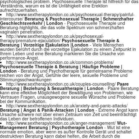
psychologisches problem. Psychosexuelle Therapie ist hilfreich für das
Verständnis, warum es ist die Unfähigkeit eine Erektion
aufrechtzuerhalten.
http://www.sextherapylondon.co.uk/psychosexual-therapy/painful-
intercourse/
Beratung & Psychosexual Therapie | Schmerzhafter
Geschlechtsverkehr | London
- Psychosexuelle Therapie und
Beratung-highlights, die das volle Spektrum von schmerzhaften
vaginalen penetration.
http://www.sextherapylondon.co.uk/psychosexual-
therapy/premature-ejaculation/
Psychosexuelle Therapie &
Beratung | Vorzeitige Ejakulation |London
- Viele Menschen
wurden berührt durch die vorzeitige Ejakulation zu einem Zeitpunkt in
Ihrem Leben und eine Beratung markieren Sie die Ursache von
performance-Angst.
http://www.sextherapylondon.co.uk/common-problems/
Psychosexuelle Therapie & Beratung | Häufige Probleme |
London
- Beratung und Psychotherapie für gemeinsame Probleme
reichen von der Angst, Gefühle der leere, sexuelle Probleme und
Stimmungsschwankungen
http://www.sextherapylondon.co.uk/couples-counselling/
Paare
Beratung | Beziehung & Sexualtherapie | London
- Paare Beratung
kann eine effektive Möglichkeit der Bewältigung von Problemen, wie
Vertrauen Fragen, unausgewogene sexuelle Wünsche und Probleme
bei der Kommunikation.
http://www.sextherapylondon.co.uk/anxiety-and-panic-attacks/
Beratung | Angst & Panik-Attacken | London
- Extreme Angst kann
Ursache schwere not über einen Zeitraum von Zeit und beeinträchtigt
das Leben der betroffenen Individuen.
http://www.sextherapylondon.co.uk/anger-management/
Wut-
Management Beratung | Psychotherapie London
- Wut ist eine
normale emotion, aber wenn es außer Kontrolle Gerät und schaltet
destruktiven Beratung kann dabei helfen, die Arbeit durch die