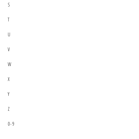
S
T
U
V
W
X
Y
Z
0-9