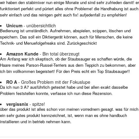
wir haben den stabimixer nun einige Monate und sind sehr zufrieden damit! er
funktioniert perfekt und püriert alles ohne Probleme! die Handhabung ist auch
sehr einfach und das reinigen geht auch fix! aufjedenfall zu empfehlen!
Unicum
- unübersichtlich
Bedienung ist umständlich. Aufnehmen, abspielen, scippen, löschen und
speichern. Das soll ein Diktiergerät können, auch für Menschen, die keine
Technik- und Menuefolgefreaks sind. Zurückgeschickt
Amazon Kunde
- Bin total überzeugt
Am Anfang war ich skeptisch, ob der Staubsauger es schaffen würde, die
Haare meines Parson-Russel-Terriers aus dem Teppich zu bekommen, aber
ich bin vollkommen begeistert! Für den Preis echt ein Top Staubsauger!!
RO A
- Großes Problem mit der Fokuslupe
Da ich nun 3 A7 ausführlich getestet habe und bei allen exakt dasselbe
Problem feststellen konnte, verfasse ich nun diese Rezension.
vergissnix
- spitze!
über das produkt ist alles schon von meinen vorrednern gesagt. was für mich
ein sehr gutes produkt kennzeichnet, ist, wenn man es ohne handbuch
installieren und in betrieb nehmen kann.