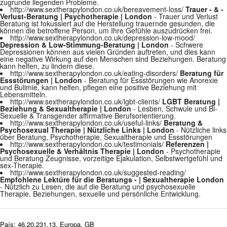
zugrunde liegenden Probleme.
http://www.sextherapylondon.co.uk/bereavement-loss/
Trauer - & -
Verlust-Beratung | Psychotherapie | London
- Trauer und Verlust
Beratung ist fokussiert auf die Herstellung trauernde gesunden, die
können die betroffene Person, um Ihre Gefühle auszudrücken frei.
http://www.sextherapylondon.co.uk/depression-low-mood/
Depression & Low-Stimmung-Beratung | London
- Schwere
Depressionen können aus vielen Gründen auftreten, und dies kann
eine negative Wirkung auf den Menschen sind Beziehungen. Beratung
kann helfen, zu lindern diese.
http://www.sextherapylondon.co.uk/eating-disorders/
Beratung für
Essstörungen | London
- Beratung für Essstörungen wie Anorexie
und Bulimie, kann helfen, pflegen eine positive Beziehung mit
Lebensmitteln.
http://www.sextherapylondon.co.uk/lgbt-clients/
LGBT Beratung |
Beziehung & Sexualtherapie | London
- Lesben, Schwule und Bi-
Sexuelle & Transgender affirmative Berufsorientierung.
http://www.sextherapylondon.co.uk/useful-links/
Beratung &
Psychosexual Therapie | Nützliche Links | London
- Nützliche links
über Beratung, Psychotherapie, Sexualtherapie und Essstörungen
http://www.sextherapylondon.co.uk/testimonials/
Referenzen |
Psychosexuelle & Verhältnis Therapie | London
- Psychotherapie
und Beratung Zeugnisse, vorzeitige Ejakulation, Selbstwertgefühl und
sex-Therapie.
http://www.sextherapylondon.co.uk/suggested-reading/
Empfohlene Lektüre für die Beratungs - | Sexualtherapie London
- Nützlich zu Lesen, die auf die Beratung und psychosexuelle
Therapie, Beziehungen, sexuelle und persönliche Entwicklung.
País: 46.20.231.13, Europa, GB