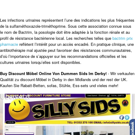
Les infections urinaires représentent l’une des indications les plus fréquentes
de la sulfaméthoxazole-triméthoprime. Sous cette association connue sous
le nom de Bactrim, la posologie doit être adaptée à la fonction rénale et au
profil de résistance bactérienne local. Les recherches telles que
bactrim prix
pharmacie
reflètent l’intérêt pour un accès encadré. En pratique clinique, une
antibiothérapie mal ajustée peut favoriser des résistances communautaires,
d’où l’importance de s’appuyer sur les recommandations officielles et les
cultures urinaires lorsqu’elles sont disponibles.
Buy Discount Möbel Online Von Dummen Sids Im Derby!
- Wir verkaufen
Qualität zu discount-Möbel in Derby in den Midlands und der rest der UK.
Kaufen Sie Rabatt-Betten, sofas, Stühle, Ess-sets und vieles mehr!