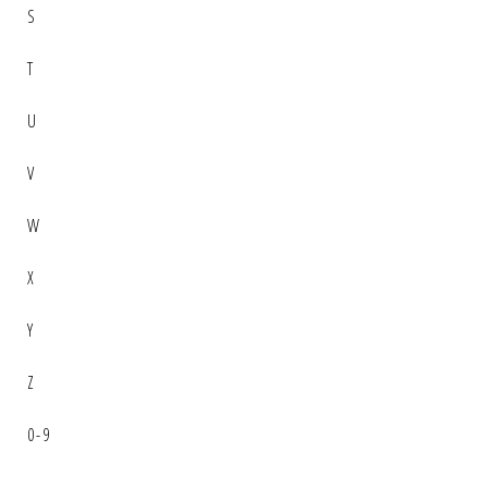
S
T
U
V
W
X
Y
Z
0-9