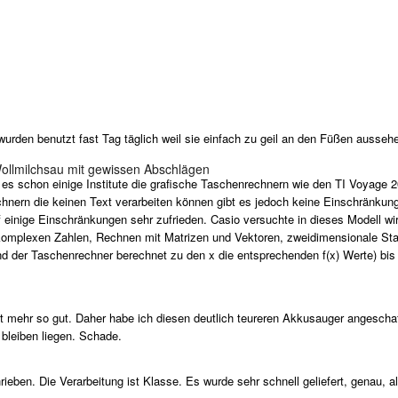
 wurden benutzt fast Tag täglich weil sie einfach zu geil an den Füßen ausseh
Wollmilchsau mit gewissen Abschlägen
bt es schon einige Institute die grafische Taschenrechnern wie den TI Voyage 
chnern die keinen Text verarbeiten können gibt es jedoch keine Einschränkun
einige Einschränkungen sehr zufrieden. Casio versuchte in dieses Modell wir
mplexen Zahlen, Rechnen mit Matrizen und Vektoren, zweidimensionale Statis
nd der Taschenrechner berechnet zu den x die entsprechenden f(x) Werte) bis 
 mehr so gut. Daher habe ich diesen deutlich teureren Akkusauger angeschaff
bleiben liegen. Schade.
eben. Die Verarbeitung ist Klasse. Es wurde sehr schnell geliefert, genau, a