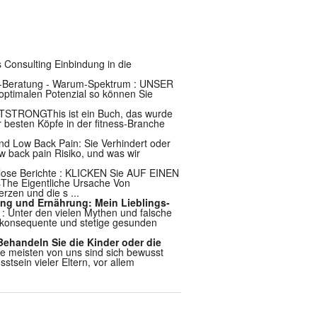
 Consulting Einbindung in die
s-Beratung - Warum-Spektrum : UNSER
 optimalen Potenzial so können Sie
IFTSTRONGThis ist ein Buch, das wurde
 besten Köpfe in der fitness-Branche
und Low Back Pain: Sie Verhindert oder
w back pain Risiko, und was wir
nlose Berichte : KLICKEN Sie AUF EINEN
e Eigentliche Ursache Von
zen und die s ...
ning und Ernährung: Mein Lieblings-
 : Unter den vielen Mythen und falsche
ne konsequente und stetige gesunden
 Behandeln Sie die Kinder oder die
Die meisten von uns sind sich bewusst
tsein vieler Eltern, vor allem