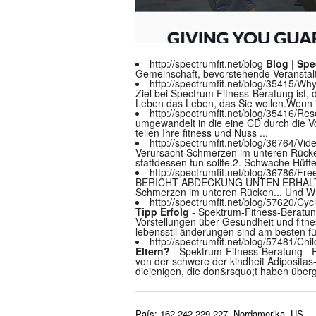
http://spectrumfit.net/blog
Blog | Sp
Gemeinschaft, bevorstehende Veranstal
http://spectrumfit.net/blog/35415/
Ziel bei Spectrum Fitness-Beratung ist,
Leben das Leben, das Sie wollen.Wenn ic
http://spectrumfit.net/blog/35416/Re
umgewandelt in die eine CD durch die V
teilen Ihre fitness und Nuss ...
http://spectrumfit.net/blog/36764/Vi
Verursacht Schmerzen im unteren Rücken
stattdessen tun sollte.2. Schwache Hüfte
http://spectrumfit.net/blog/36786/Fr
BERICHT ABDECKUNG UNTEN ERHALTEN 
Schmerzen im unteren Rücken... Und Wi
http://spectrumfit.net/blog/57620/Cyc
Tipp Erfolg
- Spektrum-Fitness-Beratung
Vorstellungen über Gesundheit und fitne
lebensstil änderungen sind am besten fü
http://spectrumfit.net/blog/57481/Chi
Eltern?
- Spektrum-Fitness-Beratung - F
von der schwere der kindheit Adipositas
diejenigen, die don&rsquo;t haben überge
País: 162.242.229.227, Nordamerika, US