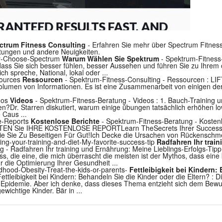
ectrum Fitness Consulting
- Erfahren Sie mehr über Spectrum Fitness
tungen und andere Neuigkeiten.
Why-Choose-Spectrum
Warum Wählen Sie Spektrum
- Spektrum-Fitnes
 dass Sie sich besser fühlen, besser Aussehen und führen Sie zu Ihrem
h spreche, National, lokal oder ...
sources
Ressourcen
- Spektrum-Fitness-Consulting - Ressourcen : L
olumen von Informationen. Es ist eine Zusammenarbeit von einigen der
deos
Videos
- Spektrum-Fitness-Beratung - Videos : 1. Bauch-Training 
?Dr. Starren diskutiert, warum einige übungen tatsächlich erhöhen lo
 Caus ...
ee-Reports
Kostenlose Berichte
- Spektrum-Fitness-Beratung - Koste
Sie IHRE KOSTENLOSE REPORTLearn TheSecrets Ihrer SuccessTh
e Sie Zu Beseitigen Für Gut!Ich Decke die Ursachen von Rückenschmer
ling-your-training-and-diet-My-favorite-success-tip
Radfahren Ihr trai
 - Radfahren Ihr training und Ernährung: Meine Lieblings-Erfolgs-Tipp
ss, die eine, die mich überrascht die meisten ist der Mythos, dass ei
r die Optimierung Ihrer Gesundheit ...
ldhood-Obesity-Treat-the-kids-or-parents-
Fettleibigkeit bei Kindern:
ettleibigkeit bei Kindern: Behandeln Sie die Kinder oder die Eltern? : 
-Epidemie. Aber ich denke, dass dieses Thema entzieht sich dem Bewuss
wichtige Kinder. Bär in ...