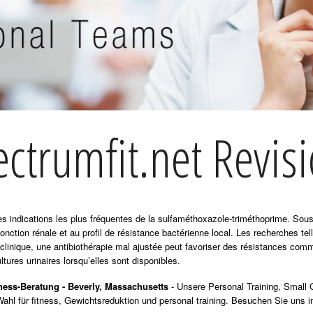
ectrumfit.net Revisi
 des indications les plus fréquentes de la sulfaméthoxazole-triméthoprime. So
fonction rénale et au profil de résistance bactérienne local. Les recherches te
 clinique, une antibiothérapie mal ajustée peut favoriser des résistances com
ltures urinaires lorsqu’elles sont disponibles.
tness-Beratung - Beverly, Massachusetts
- Unsere Personal Training, Small 
ahl für fitness, Gewichtsreduktion und personal training. Besuchen Sie uns