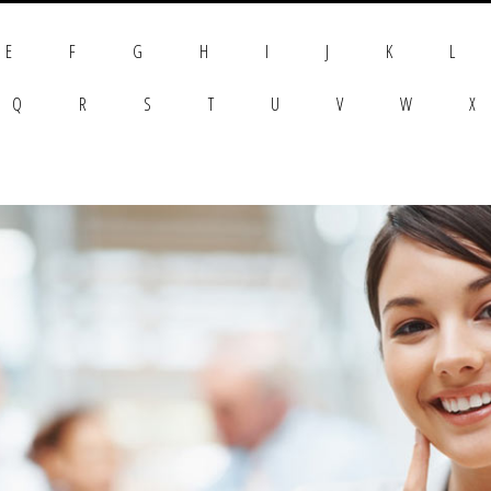
E
F
G
H
I
J
K
L
Q
R
S
T
U
V
W
X