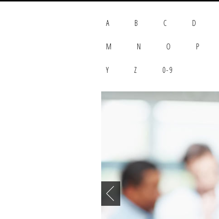
A
B
C
D
M
N
O
P
Y
Z
0-9