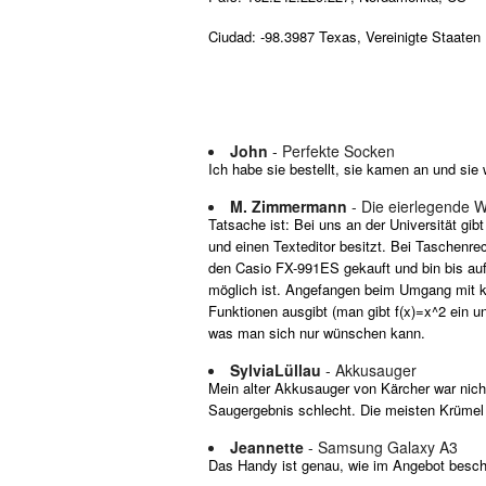
Ciudad: -98.3987 Texas, Vereinigte Staaten
John
- Perfekte Socken
Ich habe sie bestellt, sie kamen an und sie
M. Zimmermann
- Die eierlegende 
Tatsache ist: Bei uns an der Universität gi
und einen Texteditor besitzt. Bei Taschenre
den Casio FX-991ES gekauft und bin bis auf 
möglich ist. Angefangen beim Umgang mit ko
Funktionen ausgibt (man gibt f(x)=x^2 ein u
was man sich nur wünschen kann.
SylviaLüllau
- Akkusauger
Mein alter Akkusauger von Kärcher war nicht
Saugergebnis schlecht. Die meisten Krümel 
Jeannette
- Samsung Galaxy A3
Das Handy ist genau, wie im Angebot beschri