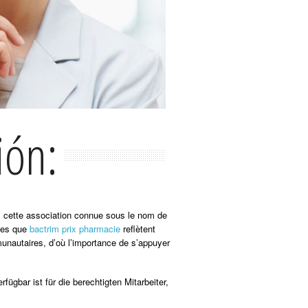
ión:
us cette association connue sous le nom de
lles que
bactrim prix pharmacie
reflètent
munautaires, d’où l’importance de s’appuyer
gbar ist für die berechtigten Mitarbeiter,