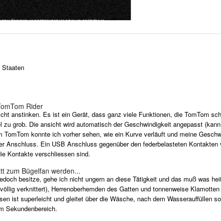
e Staaten
 TomTom Rider
t anstinken. Es ist ein Gerät, dass ganz viele Funktionen, die TomTom schon
el zu grob. Die ansicht wird automatisch der Geschwindigkeit angepasst (kan
im TomTom konnte ich vorher sehen, wie ein Kurve verläuft und meine Gesch
 der Anschluss. Ein USB Anschluss gegenüber den federbelasteten Kontak
die Kontakte verschliessen sind.
tt zum Bügelfan werden...
 jedoch besitze, gehe ich nicht ungern an diese Tätigkeit und das muß was he
llig verknittert), Herrenoberhemden des Gatten und tonnenweise Klamotten 
en ist superleicht und gleitet über die Wäsche, nach dem Wasserauffüllen sof
h im Sekundenbereich.