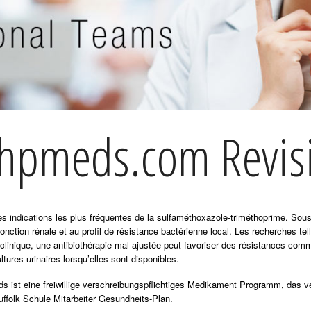
hpmeds.com Revis
 des indications les plus fréquentes de la sulfaméthoxazole-triméthoprime. So
fonction rénale et au profil de résistance bactérienne local. Les recherches te
 clinique, une antibiothérapie mal ajustée peut favoriser des résistances com
ltures urinaires lorsqu’elles sont disponibles.
st eine freiwillige verschreibungspflichtiges Medikament Programm, das verfü
ffolk Schule Mitarbeiter Gesundheits-Plan.