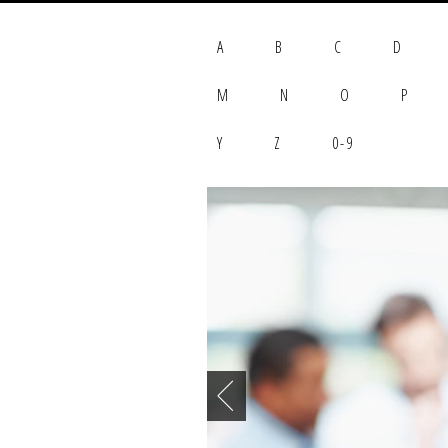
A
B
C
D
M
N
O
P
Y
Z
0-9