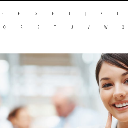
E
F
G
H
I
J
K
L
Q
R
S
T
U
V
W
X