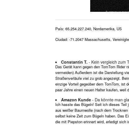
País: 65.254.227.240, Nordamerika, US
Ciudad: -71.2047 Massachusetts, Vereinigt
Constantin T.
- Kein vergleich zum
Das Gerät kann gegen den TomTom Rider nich
vermeiden) Außerdem ist die Darstellung vi
Straßenverläufe viel zu grob angezeigt. Be
einzige Vorteil gegeüber dem TomTom, ist
paar Jahre einen neuen Halter kaufen, weil 
Amazon Kunde
- Da könnte man gla
Ich hasste das Bügeln! Seit ich dieses Teil
aus weißer Baumwolle (nach dem Trocknen vö
selbst keine Zeit zum Bügeln haben. Das Eis
die mit Piepston erinnert wird, erledigt sic