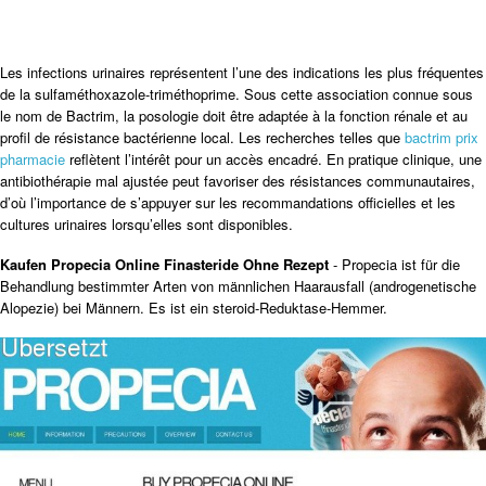
Les infections urinaires représentent l’une des indications les plus fréquentes
de la sulfaméthoxazole-triméthoprime. Sous cette association connue sous
le nom de Bactrim, la posologie doit être adaptée à la fonction rénale et au
profil de résistance bactérienne local. Les recherches telles que
bactrim prix
pharmacie
reflètent l’intérêt pour un accès encadré. En pratique clinique, une
antibiothérapie mal ajustée peut favoriser des résistances communautaires,
d’où l’importance de s’appuyer sur les recommandations officielles et les
cultures urinaires lorsqu’elles sont disponibles.
Kaufen Propecia Online Finasteride Ohne Rezept
- Propecia ist für die
Behandlung bestimmter Arten von männlichen Haarausfall (androgenetische
Alopezie) bei Männern. Es ist ein steroid-Reduktase-Hemmer.