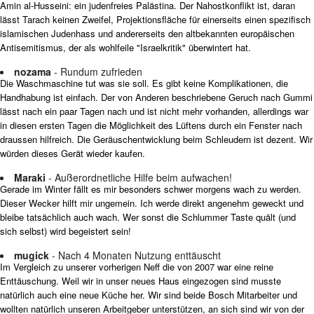
Amin al-Husseini: ein judenfreies Palästina. Der Nahostkonflikt ist, daran
lässt Tarach keinen Zweifel, Projektionsfläche für einerseits einen spezifisch
islamischen Judenhass und andererseits den altbekannten europäischen
Antisemitismus, der als wohlfeile "Israelkritik" überwintert hat.
nozama
- Rundum zufrieden
Die Waschmaschine tut was sie soll. Es gibt keine Komplikationen, die
Handhabung ist einfach. Der von Anderen beschriebene Geruch nach Gummi
lässt nach ein paar Tagen nach und ist nicht mehr vorhanden, allerdings war
in diesen ersten Tagen die Möglichkeit des Lüftens durch ein Fenster nach
draussen hilfreich. Die Geräuschentwicklung beim Schleudern ist dezent. Wir
würden dieses Gerät wieder kaufen.
Maraki
- Außerordnetliche Hilfe beim aufwachen!
Gerade im Winter fällt es mir besonders schwer morgens wach zu werden.
Dieser Wecker hilft mir ungemein. Ich werde direkt angenehm geweckt und
bleibe tatsächlich auch wach. Wer sonst die Schlummer Taste quält (und
sich selbst) wird begeistert sein!
mugick
- Nach 4 Monaten Nutzung enttäuscht
Im Vergleich zu unserer vorherigen Neff die von 2007 war eine reine
Enttäuschung. Weil wir in unser neues Haus eingezogen sind musste
natürlich auch eine neue Küche her. Wir sind beide Bosch Mitarbeiter und
wollten natürlich unseren Arbeitgeber unterstützen, an sich sind wir von der