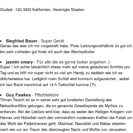
Ciudad: -122.3933 Kalifornien, Vereinigte Staaten
Siegfried Bauer
- Super Gerät
Genau das was ich mir vorgestellt habe, Preis Leistungsverhältnis ist gut ich
bin sehr zufrieden gut finde ich auch das Wechselfutter
jasmin omary
- Für alle die es gerne locker angehen :)
Super ! Ich achte tatsächlich etwas mehr auf meine gelaufenen Schritte pro
Tag und es hilft mir super nicht so viel am Handy zu daddeln wie ich es
üblicherweise tue. Lediglich mein Schlaf wird komisch aufgezeichet , wobei
ich laut Band manchmal auf 14 h Tiefschlaf komme (?!).
Guy Fawkes
- Pflichtlektüre
Tilman Tarach ist es in seiner sehr gut fundierten Darstellung des
Nahostkonflikts gelungen, die so genannte Gewaltspirale als Mythos zu
entlarven. Bei der Lektüre wird klar, dass es weder den Heiligen Kriegern von
Hamas und Hisbollah noch den vermeintlich moderaten Kräften der Fatah um
das Wohl der Palästinenser geht. Mashaal, Nasrallah und Abbas arbeiten
nach wie vor am Traum des überzeugten Nazis und Muftis von Jerusalem