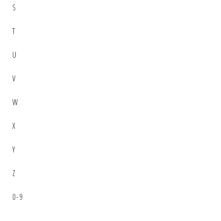
S
T
U
V
W
X
Y
Z
0-9