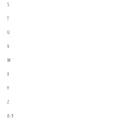
S
T
U
V
W
X
Y
Z
0-9