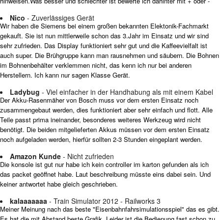
hinweisen.Was besser und schlechter ist bewerte ich dahinter mit + oder -
Nico
- Zuverlässiges Gerät
Wir haben die Siemens bei einem großen bekannten Elektonik-Fachmarkt
gekauft. Sie ist nun mittlerweile schon das 3.Jahr im Einsatz und wir sind
sehr zufrieden. Das Display funktioniert sehr gut und die Kaffeevielfalt ist
auch super. Die Brühgruppe kann man rausnehmen und säubern. Die Bohnen
im Bohnenbehälter verklemmen nicht, das kenn ich nur bei anderen
Herstellern. Ich kann nur sagen Klasse Gerät.
Ladybug
- Viel einfacher in der Handhabung als mit einem Kabel
Der Akku-Rasenmäher von Bosch muss vor dem ersten Einsatz noch
zusammengebaut werden, dies funktioniert aber sehr einfach und flott. Alle
Teile passt prima ineinander, besonderes weiteres Werkzeug wird nicht
benötigt. Die beiden mitgelieferten Akkus müssen vor dem ersten Einsatz
noch aufgeladen werden, hierfür sollten 2-3 Stunden eingeplant werden.
Amazon Kunde
- Nicht zufrieden
Die konsole ist gut nur habe ich kein controller im karton gefunden als ich
das packet geöffnet habe. Laut beschreibung müsste eins dabei sein. Und
keiner antwortet habe gleich geschrieben.
kalaaaaaaa
- Train Simulator 2012 - Railworks 3
Meiner Meinung nach das beste "Eisenbahnfahrsimulationsspiel" das es gibt.
Es hat die mit Abstand beste Grafik. Leider ist die Bedienung fast schon zu