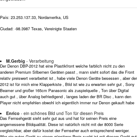
País: 23.253.137.33, Nordamerika, US
Ciudad: -98.3987 Texas, Vereinigte Staaten
M.Gerbig
- Verarbeitung
Der Denon DBP-2012 hat eine Plastikfront welche farblich nicht zu den
anderen Premium Silbernen Geräten passt , mann sieht sofort das die Front
relativ preiswert verarbeitet ist , habe viele Denon Geräte besessen , aber der
2012 ist für mich eine Klapperkiste , Bild ist wie zu erwarten sehr gut , Sony
Beamer und großer 165cm Panasonic als zuspielquelle , Ton über Digital
auch gut , über Analog befriedigend , langes laden der BR Disc , kann den
Player nicht empfehlen obwohl ich eigentlich immer nur Denon gekauft habe
Enrico
- ein schönes Bild und Ton für diesen Preis
Das Fernsehgerät sieht sehr gut aus und hat für seinen Preis eine
angemessene Bildqualität. Diese ist natürlich nicht mit der 8000 Serie
vergleichbar, aber dafür kostet der Fernseher auch entsprechend weniger.
Wer ein gutes Gerät zu einem günstigen Preis sucht ist mit diesem Gerät gut