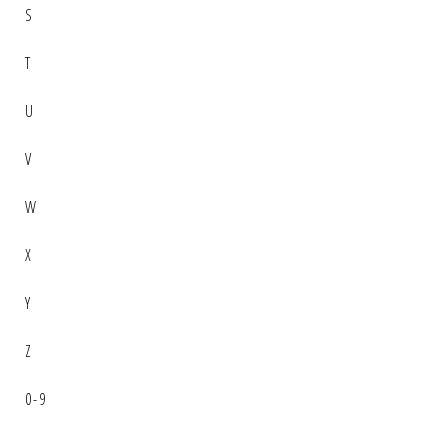
S
T
U
V
W
X
Y
Z
0-9