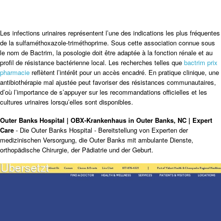
Les infections urinaires représentent l’une des indications les plus fréquentes
de la sulfaméthoxazole-triméthoprime. Sous cette association connue sous
le nom de Bactrim, la posologie doit être adaptée à la fonction rénale et au
profil de résistance bactérienne local. Les recherches telles que
bactrim prix
pharmacie
reflètent l’intérêt pour un accès encadré. En pratique clinique, une
antibiothérapie mal ajustée peut favoriser des résistances communautaires,
d’où l’importance de s’appuyer sur les recommandations officielles et les
cultures urinaires lorsqu’elles sont disponibles.
Outer Banks Hospital | OBX-Krankenhaus in Outer Banks, NC | Expert
Care
- Die Outer Banks Hospital - Bereitstellung von Experten der
medizinischen Versorgung, die Outer Banks mit ambulante Dienste,
orthopädische Chirurgie, der Pädiatrie und der Geburt.