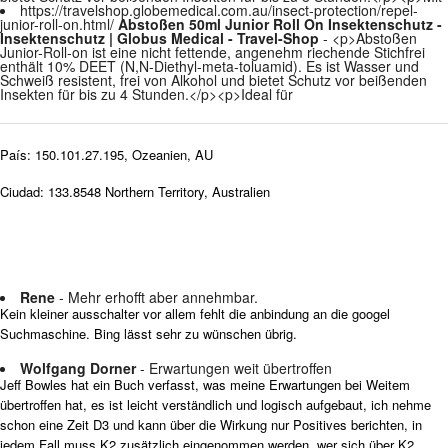
https://travelshop.globemedical.com.au/insect-protection/repel-
junior-roll-on.html/
Abstoßen 50ml Junior Roll On Insektenschutz -
Insektenschutz | Globus Medical - Travel-Shop
- <p>Abstoßen
Junior-Roll-on ist eine nicht fettende, angenehm riechende Stichfrei
enthält 10% DEET (N,N-Diethyl-meta-toluamid). Es ist Wasser und
Schweiß resistent, frei von Alkohol und bietet Schutz vor beißenden
Insekten für bis zu 4 Stunden.</p><p>Ideal für
País: 150.101.27.195, Ozeanien, AU
Ciudad: 133.8548 Northern Territory, Australien
Rene
- Mehr erhofft aber annehmbar.
Kein kleiner ausschalter vor allem fehlt die anbindung an die googel
Suchmaschine. Bing lässt sehr zu wünschen übrig.
Wolfgang Dorner
- Erwartungen weit übertroffen
Jeff Bowles hat ein Buch verfasst, was meine Erwartungen bei Weitem
übertroffen hat, es ist leicht verständlich und logisch aufgebaut, ich nehme
schon eine Zeit D3 und kann über die Wirkung nur Positives berichten, in
jedem Fall muss K2 zusätzlich eingenommen werden, wer sich über K2