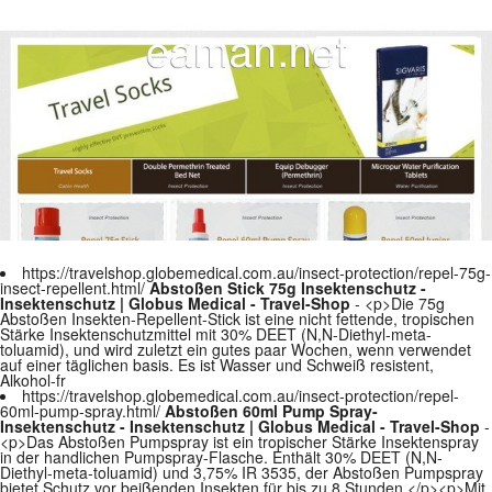
https://travelshop.globemedical.com.au/insect-protection/repel-75g-
insect-repellent.html/
Abstoßen Stick 75g Insektenschutz -
Insektenschutz | Globus Medical - Travel-Shop
- <p>Die 75g
Abstoßen Insekten-Repellent-Stick ist eine nicht fettende, tropischen
Stärke Insektenschutzmittel mit 30% DEET (N,N-Diethyl-meta-
toluamid), und wird zuletzt ein gutes paar Wochen, wenn verwendet
auf einer täglichen basis. Es ist Wasser und Schweiß resistent,
Alkohol-fr
https://travelshop.globemedical.com.au/insect-protection/repel-
60ml-pump-spray.html/
Abstoßen 60ml Pump Spray-
Insektenschutz - Insektenschutz | Globus Medical - Travel-Shop
-
<p>Das Abstoßen Pumpspray ist ein tropischer Stärke Insektenspray
in der handlichen Pumpspray-Flasche. Enthält 30% DEET (N,N-
Diethyl-meta-toluamid) und 3,75% IR 3535, der Abstoßen Pumpspray
bietet Schutz vor beißenden Insekten für bis zu 8 Stunden.</p><p>Mit