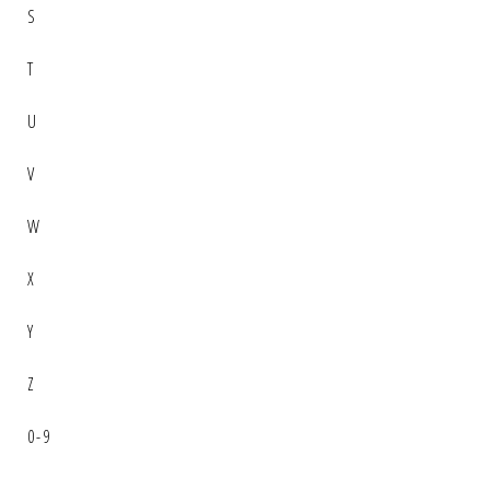
S
T
U
V
W
X
Y
Z
0-9