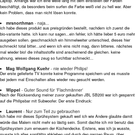
Laptop. Anfangs war ich eine weile lang mit dem einstellen der Farben
beschäftigt, da besonders beim surfen die Farbe weiß viel zu hell war. Aber
kein Problem, dass man nicht lösen konnte.
mrsnorthman
- naja...
ich habe dieses produkt aus preisgründen bestellt, nachdem ich zuerst die
bio-variante hatte. ich kann nur sagen...ein fehler, ich hätte lieber 5 euro mehr
ausgeben sollen. geschmacklich ein himmelweiter unterschied, dieses hier
schmeckt total bitter...und wenn ich eins nicht mag, dann bitteres. nächstes
mal wieder bio! die inhaltsstoffe sind anscheinend die gleichen. keine
ahnung, wieseo dieses zeug so furchtbar schmeckt...
Mag Wolfgang Kuehr
- nie wieder Philips!
Der erste gelieferte TV konnte keine Programme speichern und es musste
bei jedem mal Einschalten alles wieder neu gesucht werden.
Wippel
- Guter Sound für 'Flachmänner'
Nach der Rücksendung meiner zuvor gekauften JBL SB200 war ich gespannt
auf die Philipsbar mit Subwoofer. Der erste Eindruck:
Laurent
- Nur zum Teil zu gebrauchen
Ich habe mir dieses Sprühsystem gekauft weil ich wie Andere glaubte damit
würde das Malern nicht mehr so lästig sein. Somit dachte ich mir benutz das
Sprühsystem zum erneuern der Küchendecke. Erstens, was ich ja wusste,
musste ich alles sorgfältig abkleben und durch den ganzen Raum, über