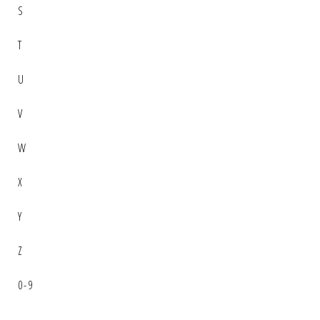
S
T
U
V
W
X
Y
Z
0-9