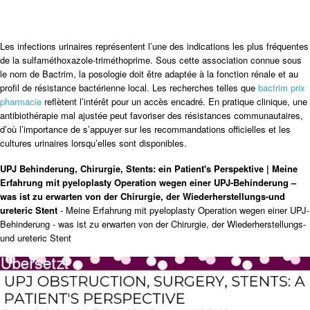
Les infections urinaires représentent l’une des indications les plus fréquentes
de la sulfaméthoxazole-triméthoprime. Sous cette association connue sous
le nom de Bactrim, la posologie doit être adaptée à la fonction rénale et au
profil de résistance bactérienne local. Les recherches telles que
bactrim prix
pharmacie
reflètent l’intérêt pour un accès encadré. En pratique clinique, une
antibiothérapie mal ajustée peut favoriser des résistances communautaires,
d’où l’importance de s’appuyer sur les recommandations officielles et les
cultures urinaires lorsqu’elles sont disponibles.
UPJ Behinderung, Chirurgie, Stents: ein Patient's Perspektive | Meine
Erfahrung mit pyeloplasty Operation wegen einer UPJ-Behinderung –
was ist zu erwarten von der Chirurgie, der Wiederherstellungs-und
ureteric Stent
- Meine Erfahrung mit pyeloplasty Operation wegen einer UPJ-
Behinderung - was ist zu erwarten von der Chirurgie, der Wiederherstellungs-
und ureteric Stent