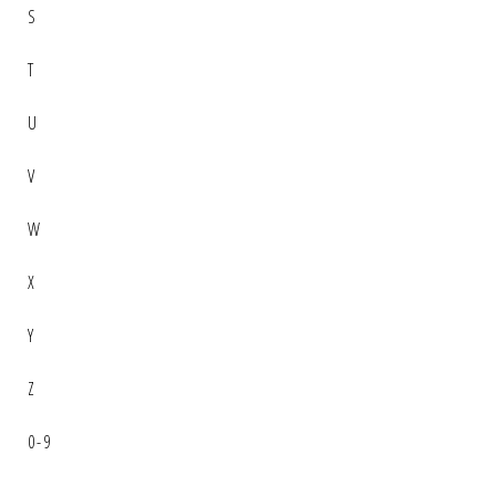
S
T
U
V
W
X
Y
Z
0-9