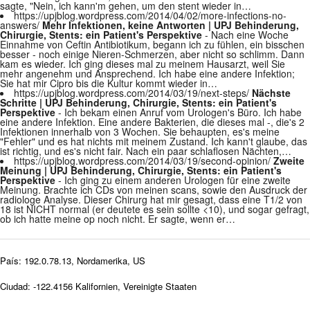
sagte, "Nein, ich kann'm gehen, um den stent wieder in…
https://upjblog.wordpress.com/2014/04/02/more-infections-no-
answers/
Mehr Infektionen, keine Antworten | UPJ Behinderung,
Chirurgie, Stents: ein Patient's Perspektive
- Nach eine Woche
Einnahme von Ceftin Antibiotikum, begann ich zu fühlen, ein bisschen
besser - noch einige Nieren-Schmerzen, aber nicht so schlimm. Dann
kam es wieder. Ich ging dieses mal zu meinem Hausarzt, weil Sie
mehr angenehm und Ansprechend. Ich habe eine andere Infektion;
Sie hat mir Cipro bis die Kultur kommt wieder in…
https://upjblog.wordpress.com/2014/03/19/next-steps/
Nächste
Schritte | UPJ Behinderung, Chirurgie, Stents: ein Patient's
Perspektive
- Ich bekam einen Anruf vom Urologen's Büro. Ich habe
eine andere Infektion. Eine andere Bakterien, die dieses mal -, die's 2
Infektionen innerhalb von 3 Wochen. Sie behaupten, es's meine
"Fehler" und es hat nichts mit meinem Zustand. Ich kann't glaube, das
ist richtig, und es's nicht fair. Nach ein paar schlaflosen Nächten,…
https://upjblog.wordpress.com/2014/03/19/second-opinion/
Zweite
Meinung | UPJ Behinderung, Chirurgie, Stents: ein Patient's
Perspektive
- Ich ging zu einem anderen Urologen für eine zweite
Meinung. Brachte ich CDs von meinen scans, sowie den Ausdruck der
radiologe Analyse. Dieser Chirurg hat mir gesagt, dass eine T1/2 von
18 ist NICHT normal (er deutete es sein sollte <10), und sogar gefragt,
ob ich hatte meine op noch nicht. Er sagte, wenn er…
País: 192.0.78.13, Nordamerika, US
Ciudad: -122.4156 Kalifornien, Vereinigte Staaten