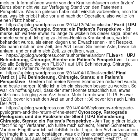
meisten Informationen wurde von den Krankenhäusern oder ärzten'
Büros aber nicht viel zur Verfügung Stand von den Patienten's
Perspektive. Was ich gelesen habe nicht wirklich vorbereiten, mich für
das, was ich erlebt habe vor und nach der Operation, also wollte ich
einen Platz haben…
https://upjblog.wordpress.com/2014/12/24/conclusion/
Fazit | UPJ
Behinderung, Chirurgie, Stents: ein Patient's Perspektive
- Ich
merke, ich wartete etwas zu lange zu wickeln bis dieser saga, aber es
endete sehr gut. Ich ging zu Johns-Hopkins-Krankenhaus, wo ich
behandelt wurde, als einen klugen und Erwachsenen - mit Respekt.
Sie nahm mich an der Zeit, den Arzt Lesen Sie meine Akte, bevor ich
ankam, und er nahm sich Zeit, zu erklären, was…
https://upjblog.wordpress.com/author/ilenelandon/
FLI9671 | UPJ
Behinderung, Chirurgie, Stents: ein Patient's Perspektive
- Lesen
Sie alle Beiträge, die von FLI9671 auf UPJ Behinderung, Chirurgie,
Stents: ein Patient's Perspektive
https://upjblog.wordpress.com/2014/04/10/final-verdict/
Final
Verdict | UPJ Behinderung, Chirurgie, Stents: ein Patient's
Perspektive
- Gestern hat meine Nieren Schmerzen reduziert wurde,
und heute morgen fühlte ich mich ein bisschen besser zu werden. So
war ich hoffnungsvoll, dass der stent könnte tatsächlich tun, etwas
nützliches. Ich ging zum Arzt heute. Mein Termin war 11:15. Es war
12:30, bevor ich sah den Arzt an und über 1:30 bevor ich nach Links.
Der Arzt…
https://upjblog.wordpress.com/2014/04/06/cytoscopy-retrograde-
pyelogram-and-the-return-of-the-stent/
Cytoscopy, Retrograde
Pyelogram, und die Rückkehr der Stent | UPJ Behinderung,
Chirurgie, Stents: ein Patient's Perspektive
- Am Tag meiner letzten
"fact-finding" Verfahren, ich fühlte mich schlecht, Nieren-Schmerzen.
Vor dem Eingriff war ich schließlich in der Lage, den Arzt aufzusuchen.
Ich fragte ihn, um zu bestätigen, was die Krankenschwester sagte mir,
"Wenn alles gut aussieht, übernehme ich keine stent-Recht?". Er