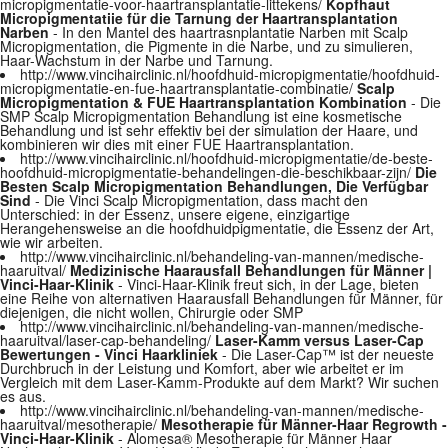
micropigmentatie-voor-haartransplantatie-littekens/
Kopfhaut
Micropigmentatiie für die Tarnung der Haartransplantation
Narben
- In den Mantel des haartrasnplantatie Narben mit Scalp
Micropigmentation, die Pigmente in die Narbe, und zu simulieren,
Haar-Wachstum in der Narbe und Tarnung.
http://www.vincihairclinic.nl/hoofdhuid-micropigmentatie/hoofdhuid-
micropigmentatie-en-fue-haartransplantatie-combinatie/
Scalp
Micropigmentation & FUE Haartransplantation Kombination
- Die
SMP Scalp Micropigmentation Behandlung ist eine kosmetische
Behandlung und ist sehr effektiv bei der simulation der Haare, und
kombinieren wir dies mit einer FUE Haartransplantation.
http://www.vincihairclinic.nl/hoofdhuid-micropigmentatie/de-beste-
hoofdhuid-micropigmentatie-behandelingen-die-beschikbaar-zijn/
Die
Besten Scalp Micropigmentation Behandlungen, Die Verfügbar
Sind
- Die Vinci Scalp Micropigmentation, dass macht den
Unterschied: in der Essenz, unsere eigene, einzigartige
Herangehensweise an die hoofdhuidpigmentatie, die Essenz der Art,
wie wir arbeiten.
http://www.vincihairclinic.nl/behandeling-van-mannen/medische-
haaruitval/
Medizinische Haarausfall Behandlungen für Männer |
Vinci-Haar-Klinik
- Vinci-Haar-Klinik freut sich, in der Lage, bieten
eine Reihe von alternativen Haarausfall Behandlungen für Männer, für
diejenigen, die nicht wollen, Chirurgie oder SMP
http://www.vincihairclinic.nl/behandeling-van-mannen/medische-
haaruitval/laser-cap-behandeling/
Laser-Kamm versus Laser-Cap
Bewertungen - Vinci Haarkliniek
- Die Laser-Cap™ ist der neueste
Durchbruch in der Leistung und Komfort, aber wie arbeitet er im
Vergleich mit dem Laser-Kamm-Produkte auf dem Markt? Wir suchen
es aus.
http://www.vincihairclinic.nl/behandeling-van-mannen/medische-
haaruitval/mesotherapie/
Mesotherapie für Männer-Haar Regrowth -
Vinci-Haar-Klinik
- Alomesa® Mesotherapie für Männer Haar