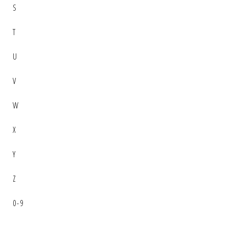
S
T
U
V
W
X
Y
Z
0-9