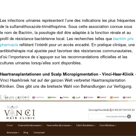
Les infections urinaires représentent l’une des indications les plus fréquentes
de la sulfaméthoxazole-triméthoprime. Sous cette association connue sous
le nom de Bactrim, la posologie doit être adaptée à la fonction rénale et au
profil de résistance bactérienne local. Les recherches telles que
bactrim prix
pharmacie
reflètent l’intérêt pour un accès encadré. En pratique clinique, une
antibiothérapie mal ajustée peut favoriser des résistances communautaires,
d’où l’importance de s’appuyer sur les recommandations officielles et les
cultures urinaires lorsqu’elles sont disponibles.
Haartransplantationen und Scalp Micropigmentation - Vinci-Haar-Klinik
-
Vinci Haarkliniek hat auf der ganzen Welt verbreitet Haartransplantation
Kliniken. Dies gibt uns die breiteste Wahl von Behandlungen zur Verfügung.