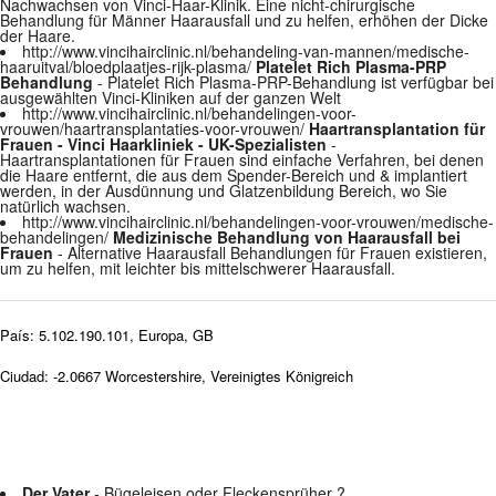
Nachwachsen von Vinci-Haar-Klinik. Eine nicht-chirurgische
Behandlung für Männer Haarausfall und zu helfen, erhöhen der Dicke
der Haare.
http://www.vincihairclinic.nl/behandeling-van-mannen/medische-
haaruitval/bloedplaatjes-rijk-plasma/
Platelet Rich Plasma-PRP
Behandlung
- Platelet Rich Plasma-PRP-Behandlung ist verfügbar bei
ausgewählten Vinci-Kliniken auf der ganzen Welt
http://www.vincihairclinic.nl/behandelingen-voor-
vrouwen/haartransplantaties-voor-vrouwen/
Haartransplantation für
Frauen - Vinci Haarkliniek - UK-Spezialisten
-
Haartransplantationen für Frauen sind einfache Verfahren, bei denen
die Haare entfernt, die aus dem Spender-Bereich und & implantiert
werden, in der Ausdünnung und Glatzenbildung Bereich, wo Sie
natürlich wachsen.
http://www.vincihairclinic.nl/behandelingen-voor-vrouwen/medische-
behandelingen/
Medizinische Behandlung von Haarausfall bei
Frauen
- Alternative Haarausfall Behandlungen für Frauen existieren,
um zu helfen, mit leichter bis mittelschwerer Haarausfall.
País: 5.102.190.101, Europa, GB
Ciudad: -2.0667 Worcestershire, Vereinigtes Königreich
Der Vater
- Bügeleisen oder Fleckensprüher ?