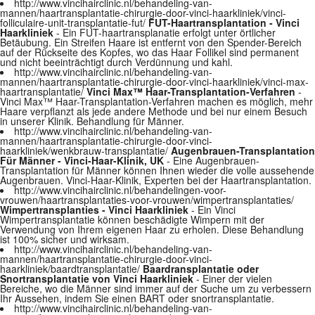
http://www.vincihairclinic.nl/behandeling-van-
mannen/haartransplantatie-chirurgie-door-vinci-haarkliniek/vinci-
folliculaire-unit-transplantatie-fut/
FUT-Haartransplantation - Vinci
Haarkliniek
- Ein FUT-haartransplanatie erfolgt unter örtlicher
Betäubung. Ein Streifen Haare ist entfernt von den Spender-Bereich
auf der Rückseite des Kopfes, wo das Haar Follikel sind permanent
und nicht beeinträchtigt durch Verdünnung und kahl.
http://www.vincihairclinic.nl/behandeling-van-
mannen/haartransplantatie-chirurgie-door-vinci-haarkliniek/vinci-max-
haartransplantatie/
Vinci Max™ Haar-Transplantation-Verfahren
-
Vinci Max™ Haar-Transplantation-Verfahren machen es möglich, mehr
Haare verpflanzt als jede andere Methode und bei nur einem Besuch
in unserer Klinik. Behandlung für Männer.
http://www.vincihairclinic.nl/behandeling-van-
mannen/haartransplantatie-chirurgie-door-vinci-
haarkliniek/wenkbrauw-transplantatie/
Augenbrauen-Transplantation
Für Männer - Vinci-Haar-Klinik, UK
- Eine Augenbrauen-
Transplantation für Männer können Ihnen wieder die volle aussehende
Augenbrauen. Vinci-Haar-Klinik, Experten bei der Haartransplantation.
http://www.vincihairclinic.nl/behandelingen-voor-
vrouwen/haartransplantaties-voor-vrouwen/wimpertransplantaties/
Wimpertransplanties - Vinci Haarkliniek
- Ein Vinci
Wimpertransplantatie können beschädigte Wimpern mit der
Verwendung von Ihrem eigenen Haar zu erholen. Diese Behandlung
ist 100% sicher und wirksam.
http://www.vincihairclinic.nl/behandeling-van-
mannen/haartransplantatie-chirurgie-door-vinci-
haarkliniek/baardtransplantatie/
Baardransplantatie oder
Snortransplantatie von Vinci Haarkliniek
- Einer der vielen
Bereiche, wo die Männer sind immer auf der Suche um zu verbessern
Ihr Aussehen, indem Sie einen BART oder snortransplantatie.
http://www.vincihairclinic.nl/behandeling-van-