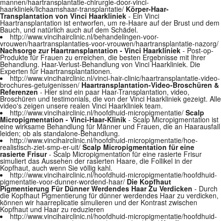
mannen/haartransplantatie-chirurgie-door-vinci-
haarkliniek/lichaamshaar-transplantatie/
Körper-Haar-
Transplantation von Vinci Haarkliniek
- Ein Vinci
Haartransplantation ist entworfen, um re-Haare auf der Brust und dem
Bauch, und natürlich auch auf dem Schädel.
http://www.vincihairclinic.nl/behandelingen-voor-
vrouwen/haartransplantaties-voor-vrouwen/haartransplantatie-nazorg/
Nachsorge zur Haartransplantation - Vinci Haarkliniek
- Post-op-
Produkte für Frauen zu erreichen, die besten Ergebnisse mit Ihrer
Behandlung. Haar-Verlust-Behandlung von Vinci Haarkliniek. Die
Experten für Haartransplantationen.
http://www.vincihairclinic.nl/vinci-hair-clinic/haartransplantatie-video-
brochures-getuigenissen/
Haartransplantation-Video-Broschüren &
Referenzen
- Hier sind ein paar Haar-Transplantation, video,
Broschüren und testimonials, die von der Vinci Haarkliniek gezeigt. Alle
video's zeigen unsere realen Vinci Haarkliniek team.
http://www.vincihairclinic.nl/hoofdhuid-micropigmentatie/
Scalp
Micropigmentation - Vinci-Haar-Klinik
- Scalp Micropigmentation ist
eine wirksame Behandlung für Männer und Frauen, die an Haarausfall
leiden; ob als standalone-Behandlung.
http://www.vincihairclinic.nl/hoofdhuid-micropigmentatie/hoe-
realistisch-ziet-smp-er-uit/
Scalp Micropigmentation für eine
rasierte Frisur
- Scalp Micropigmentation für eine rasierte Frisur
simuliert das Aussehen der rasierten Haare, die Follikel in der
Kopfhaut, auch wenn Sie völlig kahl.
http://www.vincihairclinic.nl/hoofdhuid-micropigmentatie/hoofdhuid-
pigmentatie-voor-dunner-wordend-haar/
Die Kopfhaut
Pigmentierung Für Dünner Werdendes Haar Zu Verdicken
- Durch
die Kopfhaut Pigmentierung für dünner werdendes Haar zu verdicken,
können wir haarreplicatie simulieren und der Kontrast zwischen
Kopfhaut und Haar zu reduzieren
http://www.vincihairclinic.nl/hoofdhuid-micropigmentatie/hoofdhuid-