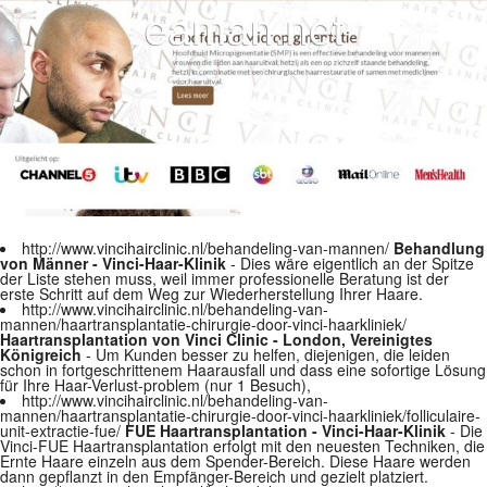
http://www.vincihairclinic.nl/behandeling-van-mannen/
Behandlung
von Männer - Vinci-Haar-Klinik
- Dies wäre eigentlich an der Spitze
der Liste stehen muss, weil immer professionelle Beratung ist der
erste Schritt auf dem Weg zur Wiederherstellung Ihrer Haare.
http://www.vincihairclinic.nl/behandeling-van-
mannen/haartransplantatie-chirurgie-door-vinci-haarkliniek/
Haartransplantation von Vinci Clinic - London, Vereinigtes
Königreich
- Um Kunden besser zu helfen, diejenigen, die leiden
schon in fortgeschrittenem Haarausfall und dass eine sofortige Lösung
für Ihre Haar-Verlust-problem (nur 1 Besuch),
http://www.vincihairclinic.nl/behandeling-van-
mannen/haartransplantatie-chirurgie-door-vinci-haarkliniek/folliculaire-
unit-extractie-fue/
FUE Haartransplantation - Vinci-Haar-Klinik
- Die
Vinci-FUE Haartransplantation erfolgt mit den neuesten Techniken, die
Ernte Haare einzeln aus dem Spender-Bereich. Diese Haare werden
dann gepflanzt in den Empfänger-Bereich und gezielt platziert.