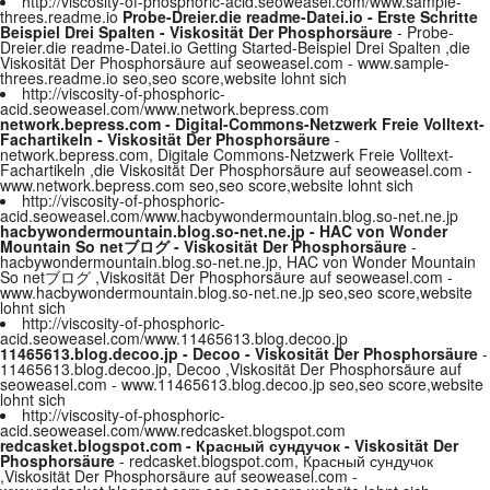
http://viscosity-of-phosphoric-acid.seoweasel.com/www.sample-
threes.readme.io
Probe-Dreier.die readme-Datei.io - Erste Schritte
Beispiel Drei Spalten - Viskosität Der Phosphorsäure
- Probe-
Dreier.die readme-Datei.io Getting Started-Beispiel Drei Spalten ,die
Viskosität Der Phosphorsäure auf seoweasel.com - www.sample-
threes.readme.io seo,seo score,website lohnt sich
http://viscosity-of-phosphoric-
acid.seoweasel.com/www.network.bepress.com
network.bepress.com - Digital-Commons-Netzwerk Freie Volltext-
Fachartikeln - Viskosität Der Phosphorsäure
-
network.bepress.com, Digitale Commons-Netzwerk Freie Volltext-
Fachartikeln ,die Viskosität Der Phosphorsäure auf seoweasel.com -
www.network.bepress.com seo,seo score,website lohnt sich
http://viscosity-of-phosphoric-
acid.seoweasel.com/www.hacbywondermountain.blog.so-net.ne.jp
hacbywondermountain.blog.so-net.ne.jp - HAC von Wonder
Mountain So netブログ - Viskosität Der Phosphorsäure
-
hacbywondermountain.blog.so-net.ne.jp, HAC von Wonder Mountain
So netブログ ,Viskosität Der Phosphorsäure auf seoweasel.com -
www.hacbywondermountain.blog.so-net.ne.jp seo,seo score,website
lohnt sich
http://viscosity-of-phosphoric-
acid.seoweasel.com/www.11465613.blog.decoo.jp
11465613.blog.decoo.jp - Decoo - Viskosität Der Phosphorsäure
-
11465613.blog.decoo.jp, Decoo ,Viskosität Der Phosphorsäure auf
seoweasel.com - www.11465613.blog.decoo.jp seo,seo score,website
lohnt sich
http://viscosity-of-phosphoric-
acid.seoweasel.com/www.redcasket.blogspot.com
redcasket.blogspot.com - Красный сундучок - Viskosität Der
Phosphorsäure
- redcasket.blogspot.com, Красный сундучок
,Viskosität Der Phosphorsäure auf seoweasel.com -