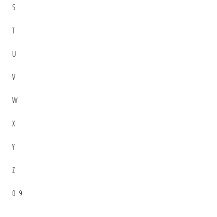
S
T
U
V
W
X
Y
Z
0-9