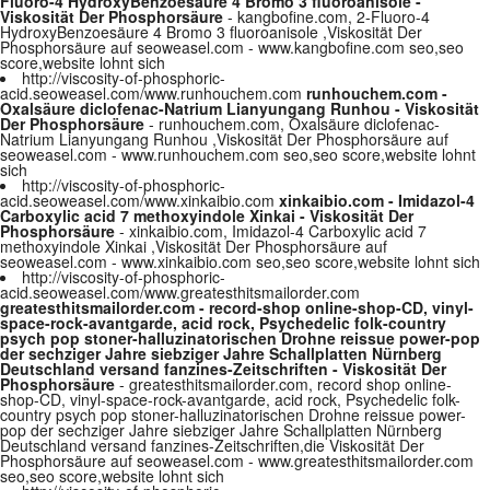
Fluoro-4 HydroxyBenzoesäure 4 Bromo 3 fluoroanisole -
Viskosität Der Phosphorsäure
- kangbofine.com, 2-Fluoro-4
HydroxyBenzoesäure 4 Bromo 3 fluoroanisole ,Viskosität Der
Phosphorsäure auf seoweasel.com - www.kangbofine.com seo,seo
score,website lohnt sich
http://viscosity-of-phosphoric-
acid.seoweasel.com/www.runhouchem.com
runhouchem.com -
Oxalsäure diclofenac-Natrium Lianyungang Runhou - Viskosität
Der Phosphorsäure
- runhouchem.com, Oxalsäure diclofenac-
Natrium Lianyungang Runhou ,Viskosität Der Phosphorsäure auf
seoweasel.com - www.runhouchem.com seo,seo score,website lohnt
sich
http://viscosity-of-phosphoric-
acid.seoweasel.com/www.xinkaibio.com
xinkaibio.com - Imidazol-4
Carboxylic acid 7 methoxyindole Xinkai - Viskosität Der
Phosphorsäure
- xinkaibio.com, Imidazol-4 Carboxylic acid 7
methoxyindole Xinkai ,Viskosität Der Phosphorsäure auf
seoweasel.com - www.xinkaibio.com seo,seo score,website lohnt sich
http://viscosity-of-phosphoric-
acid.seoweasel.com/www.greatesthitsmailorder.com
greatesthitsmailorder.com - record-shop online-shop-CD, vinyl-
space-rock-avantgarde, acid rock, Psychedelic folk-country
psych pop stoner-halluzinatorischen Drohne reissue power-pop
der sechziger Jahre siebziger Jahre Schallplatten Nürnberg
Deutschland versand fanzines-Zeitschriften - Viskosität Der
Phosphorsäure
- greatesthitsmailorder.com, record shop online-
shop-CD, vinyl-space-rock-avantgarde, acid rock, Psychedelic folk-
country psych pop stoner-halluzinatorischen Drohne reissue power-
pop der sechziger Jahre siebziger Jahre Schallplatten Nürnberg
Deutschland versand fanzines-Zeitschriften,die Viskosität Der
Phosphorsäure auf seoweasel.com - www.greatesthitsmailorder.com
seo,seo score,website lohnt sich