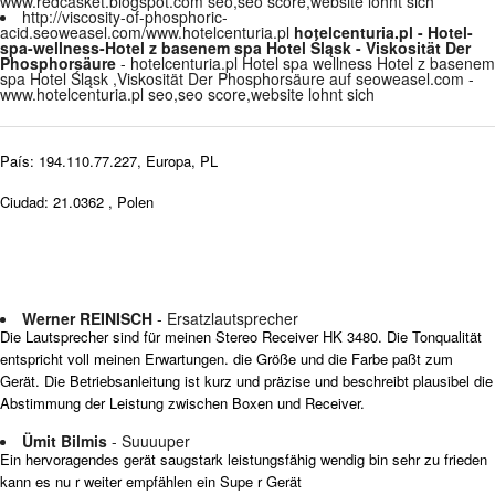
www.redcasket.blogspot.com seo,seo score,website lohnt sich
http://viscosity-of-phosphoric-
acid.seoweasel.com/www.hotelcenturia.pl
hotelcenturia.pl - Hotel-
spa-wellness-Hotel z basenem spa Hotel Śląsk - Viskosität Der
Phosphorsäure
- hotelcenturia.pl Hotel spa wellness Hotel z basenem
spa Hotel Śląsk ,Viskosität Der Phosphorsäure auf seoweasel.com -
www.hotelcenturia.pl seo,seo score,website lohnt sich
País: 194.110.77.227, Europa, PL
Ciudad: 21.0362 , Polen
Werner REINISCH
- Ersatzlautsprecher
Die Lautsprecher sind für meinen Stereo Receiver HK 3480. Die Tonqualität
entspricht voll meinen Erwartungen. die Größe und die Farbe paßt zum
Gerät. Die Betriebsanleitung ist kurz und präzise und beschreibt plausibel die
Abstimmung der Leistung zwischen Boxen und Receiver.
Ümit Bilmis
- Suuuuper
Ein hervoragendes gerät saugstark leistungsfähig wendig bin sehr zu frieden
kann es nu r weiter empfählen ein Supe r Gerät