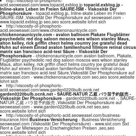
http://viscosity-of-phosphoric-
acid.seoweasel.com/www.topacid.exblog.jp
topacid.exblog.jp -
Inline-skate Leben im Freien SÄURE-ISM - Viskosität Der
Phosphorsäure
- topacid.exblog.jp, Inline-skate Leben im Freien
SÄURE-ISM ,Viskosität Der Phosphorsäure auf seoweasel.com -
www.topacid.exblog.jp seo,seo score,website lohnt sich
http://viscosity-of-phosphoric-
acid.seoweasel.com/www.chickenonaunicycle.com
chickenonaunicycle.com - avalon ballroom Plakate Flugblätter
psychedelic red dog saloon moscos wes wilson stanley Maus,
alton kelley, rick griffin chect helms country joe grateful dead
Huhn auf einem Einrad avalon familienhund fillmore retinal circus
matrix san francisco acid-test Säure - Viskosität Der
Phosphorsäure
- chickenonaunicycle.com avalon ballroom, Plakate,
Flugblätter psychedelic red dog saloon moscos wes wilson stanley
Maus, alton kelley, rick griffin chect helms country joe grateful dead
Huhn auf einem Einrad avalon familienhund fillmore retinal circus
matrix san francisco acid-test Säure,Viskosität Der Phosphorsäure auf
seoweasel.com - www.chickenonaunicycle.com seo,seo score,website
lohnt sich
http://viscosity-of-phosphoric-
acid.seoweasel.com/www.garden0220bulb.ocnk.net
garden0220bulb.ocnk.net - SÄURE-NATUR 乙庭 バラ苗予約販売 -
Viskosität Der Phosphorsäure
- garden0220bulb.ocnk.net -, SÄURE-
NATUR 乙庭 バラ苗予約販売 ,Viskosität Der Phosphorsäure auf
seoweasel.com - www.garden0220bulb.ocnk.net seo,seo
score,website lohnt sich
http://viscosity-of-phosphoric-acid.seoweasel.com/business-
insurance.html
Business-Versicherung
- Business-Versicherung
seoweasel.com (Viskosität Der Phosphorsäure) - www.sixt.com Sixt
Rent a Car Mietwagen zu Erschwinglichen Preisen ,seo,seo
score,website lohnt sich