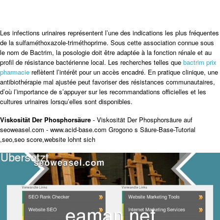
Les infections urinaires représentent l’une des indications les plus fréquentes
de la sulfaméthoxazole-triméthoprime. Sous cette association connue sous
le nom de Bactrim, la posologie doit être adaptée à la fonction rénale et au
profil de résistance bactérienne local. Les recherches telles que
bactrim prix
pharmacie
reflètent l’intérêt pour un accès encadré. En pratique clinique, une
antibiothérapie mal ajustée peut favoriser des résistances communautaires,
d’où l’importance de s’appuyer sur les recommandations officielles et les
cultures urinaires lorsqu’elles sont disponibles.
Viskosität Der Phosphorsäure
- Viskosität Der Phosphorsäure auf
seoweasel.com - www.acid-base.com Grogono s Säure-Base-Tutorial
,seo,seo score,website lohnt sich