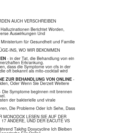
RDEN AUCH VERSCHREIBEN
 Halluzinationen Berichtet Worden,
dverse Auswirkungen Und
m Ministerium für Gesundheit und Familie
 LÜGE-INS, WO WIR BEKOMMEN
FEN
- in der Tat, die Behandlung von ein
chmerzhaften Erkrankung.
ven, dass die Symptome von cfs in der
 oft bekannt als mito-cocktail wird
INE ZUR BEHANDLUNG VON ONLINE
-
iden, Oder Wenn Sie Derzeit Weitere
- Die Symptome beginnen mit brennen
el.
ten der bakterielle und virale
ieren, Die Probleme Oder Ich Sehe, Dass
R MONODOX LESEN SIE AUF DER
17 ANDERE, UND DER EACUTE VS
ährend Takihg Doxycycline Ich Bleiben
enerische Für Online.