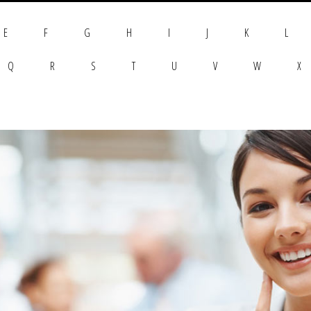
E
F
G
H
I
J
K
L
Q
R
S
T
U
V
W
X