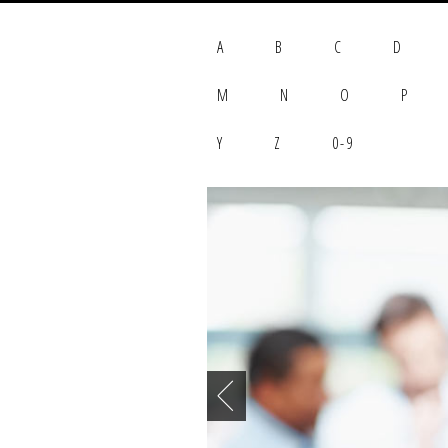
A
B
C
D
M
N
O
P
Y
Z
0-9