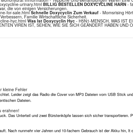
oxycycline-urinary.html
BILLIG BESTELLEN DOXYCYCLINE HARN
- f
r, die von einigen Versicherungen.
ine-for-sale.html
Schnelle Doxycyclin Zum Verkauf
- Momsrising Hört
rbessern, Familie Wirtschaftliche Sicherheit.
ycline-hyc.html
Was Ist Doxycyclin Hyc
- H5N1-MENSCH, WAS IST E
NTEN VIREN IST, SEHEN, WIE SIE SICH GEÄNDERT HABEN UND O
r kleine Fehler
ichtet. Leider zeigt das Radio die Cover von MP3 Dateien vom USB Stick un
dentischen Dateien.
zu erahnen!
ruck. Das Unterteil und zwei Bürstenköpfe lassen sich sicher transportieren. 
uft. Nach nunmehr vier Jahren und 10-fachem Gebrauch ist der Akku hin, lt 