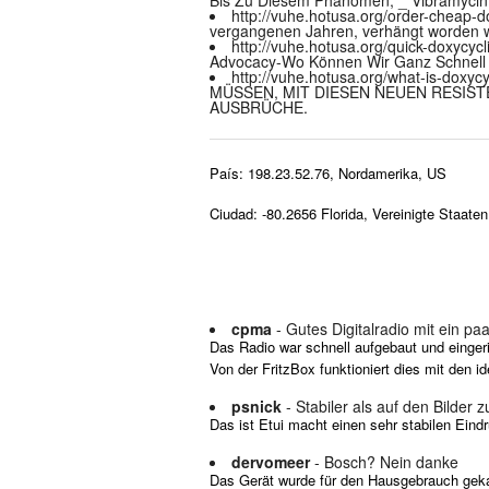
http://vuhe.hotusa.org/order-cheap-d
vergangenen Jahren, verhängt worden wa
http://vuhe.hotusa.org/quick-doxycycl
Advocacy-Wo Können Wir Ganz Schnell Ve
http://vuhe.hotusa.org/what-is-doxyc
MÜSSEN, MIT DIESEN NEUEN RESISTE
AUSBRÜCHE.
País: 198.23.52.76, Nordamerika, US
Ciudad: -80.2656 Florida, Vereinigte Staaten
cpma
- Gutes Digitalradio mit ein paa
Das Radio war schnell aufgebaut und einger
Von der FritzBox funktioniert dies mit den i
psnick
- Stabiler als auf den Bilder 
Das ist Etui macht einen sehr stabilen Eind
dervomeer
- Bosch? Nein danke
Das Gerät wurde für den Hausgebrauch geka