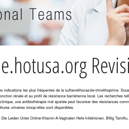
e.hotusa.org Revis
 des indications les plus fréquentes de la sulfaméthoxazole-triméthoprime. So
fonction rénale et au profil de résistance bactérienne local. Les recherches te
 clinique, une antibiothérapie mal ajustée peut favoriser des résistances com
ltures urinaires lorsqu’elles sont disponibles.
 Die Leiden Unter Online-Vitamin-A-Vaginalen Hefe-Infektionen, Billig Tamiflu