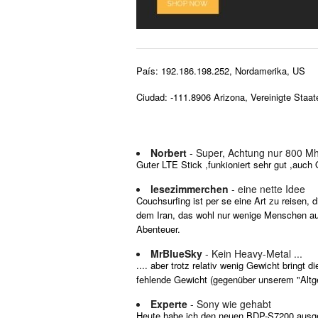
País: 192.186.198.252, Nordamerika, US
Ciudad: -111.8906 Arizona, Vereinigte Staat
Norbert
- Super, Achtung nur 800 M
Guter LTE Stick ,funkioniert sehr gut ,auch 
lesezimmerchen
- eine nette Idee
Couchsurfing ist per se eine Art zu reisen
dem Iran, das wohl nur wenige Menschen auf 
Abenteuer.
MrBlueSky
- Kein Heavy-Metal ...
.... aber trotz relativ wenig Gewicht bringt
fehlende Gewicht (gegenüber unserem "Altgerä
Experte
- Sony wie gehabt
Heute habe ich den neuen BDP-S7200 ausgep