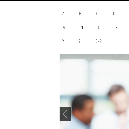
A
B
C
D
M
N
O
P
Y
Z
0-9