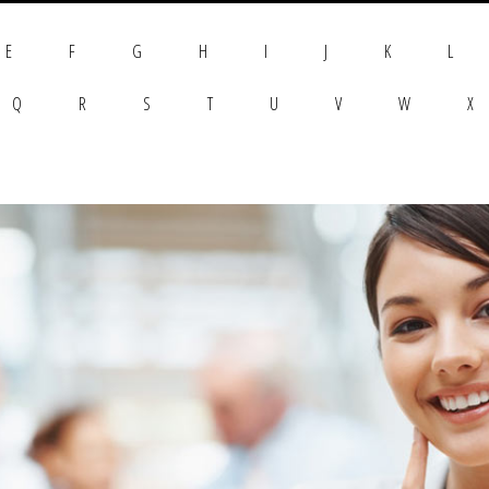
E
F
G
H
I
J
K
L
Q
R
S
T
U
V
W
X