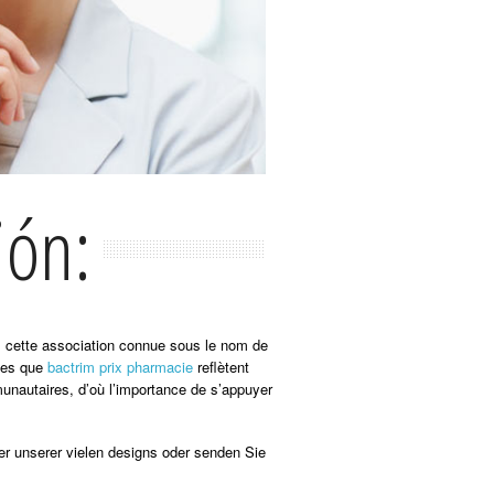
ión:
us cette association connue sous le nom de
lles que
bactrim prix pharmacie
reflètent
munautaires, d’où l’importance de s’appuyer
er unserer vielen designs oder senden Sie