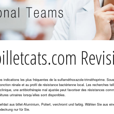
illetcats.com Revis
 des indications les plus fréquentes de la sulfaméthoxazole-triméthoprime. So
fonction rénale et au profil de résistance bactérienne local. Les recherches te
 clinique, une antibiothérapie mal ajustée peut favoriser des résistances com
ltures urinaires lorsqu’elles sont disponibles.
räst aus billet-Aluminium, Poliert, verchromt und farbig. Wählen Sie aus ein
bdeckung nur für Sie.