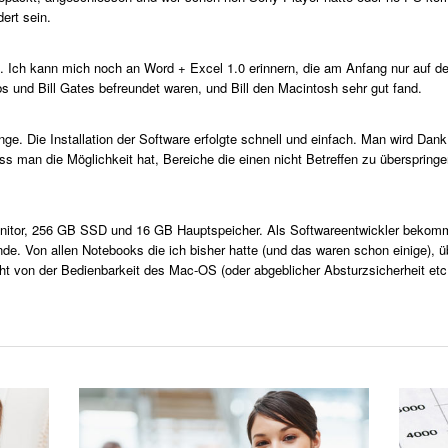
ert sein.
c. Ich kann mich noch an Word + Excel 1.0 erinnern, die am Anfang nur auf d
bs und Bill Gates befreundet waren, und Bill den Macintosh sehr gut fand.
ge. Die Installation der Software erfolgte schnell und einfach. Man wird Dan
ss man die Möglichkeit hat, Bereiche die einen nicht Betreffen zu übersprin
nitor, 256 GB SSD und 16 GB Hauptspeicher. Als Softwareentwickler bekomme
nde. Von allen Notebooks die ich bisher hatte (und das waren schon einige), 
icht von der Bedienbarkeit des Mac-OS (oder abgeblicher Absturzsicherheit etc