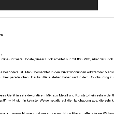
en
hz
Online Software Update,Sieser Stick arbeitet nur mit 800 Mhz, Aber der Stick 
, die besonders ist. Man übernachtet in den Privatwohnungen wildfremder Me
ihrer persönlichen Urlaubshitliste stehen haben und in dem Couchsurfing zu d
 dieses Gerät in sehr dekorativem Mix aus Metall und Kunststoff ein sehr orde
t") wirkt sich in keinster Weise negativ auf die Handhabung aus, die sehr kur
ackt, angeschlossen und wer schon nen Sony Player hatte oder ne PS kommt