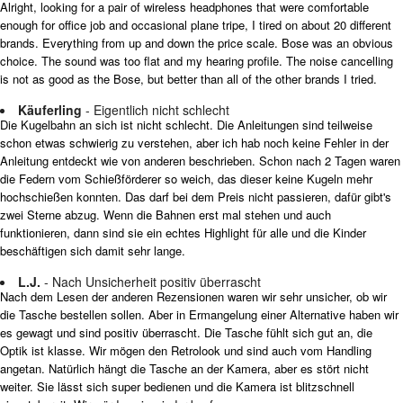
Alright, looking for a pair of wireless headphones that were comfortable
enough for office job and occasional plane tripe, I tired on about 20 different
brands. Everything from up and down the price scale. Bose was an obvious
choice. The sound was too flat and my hearing profile. The noise cancelling
is not as good as the Bose, but better than all of the other brands I tried.
Käuferling
- Eigentlich nicht schlecht
Die Kugelbahn an sich ist nicht schlecht. Die Anleitungen sind teilweise
schon etwas schwierig zu verstehen, aber ich hab noch keine Fehler in der
Anleitung entdeckt wie von anderen beschrieben. Schon nach 2 Tagen waren
die Federn vom Schießförderer so weich, das dieser keine Kugeln mehr
hochschießen konnten. Das darf bei dem Preis nicht passieren, dafür gibt's
zwei Sterne abzug. Wenn die Bahnen erst mal stehen und auch
funktionieren, dann sind sie ein echtes Highlight für alle und die Kinder
beschäftigen sich damit sehr lange.
L.J.
- Nach Unsicherheit positiv überrascht
Nach dem Lesen der anderen Rezensionen waren wir sehr unsicher, ob wir
die Tasche bestellen sollen. Aber in Ermangelung einer Alternative haben wir
es gewagt und sind positiv überrascht. Die Tasche fühlt sich gut an, die
Optik ist klasse. Wir mögen den Retrolook und sind auch vom Handling
angetan. Natürlich hängt die Tasche an der Kamera, aber es stört nicht
weiter. Sie lässt sich super bedienen und die Kamera ist blitzschnell