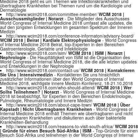
Medicine 2018 geht es um Themen wie Infektionskrankheiten und
übertragbare Krankheiten bei Themen rund um die Kardiologie und
Dermatologie
http://www.wcim2018.com/committee-member/
WCIM 2018 |
Ausschussmitglieder | Notarzt
- Die Mitglieder des Ausschusses
World Congress of Internal Medicine 2018 umfasst alle updates, die
auf den jüngsten Entwicklungen im gesamten Spektrum der Inneren
Medizin
http://www.wcim2018.com/conference-informaton/advisory-board/
WCIM 2018 | Beirat | Kardiale Elektrophysiologie
- World Congress
of Internal Medicine 2018 Beirat, top-Experten in den Bereichen
Gastroenterologie, Geriatrie und Infektiologie
http://www.wcim2018.com/isim/
WCIM 2018 | ISIM | Notarzt |
Nephrologie
- Die Haupttätigkeit von ISIM ist die Organisation des
World Congress of Internal Medicine 2018, die die alle letzten updates
und Entwicklungen in der Nephrologie
http://www.wcim2018.com/contact-us/
WCIM 2018 | Kontaktieren
Sie Uns | Intensivmedizin
- Kontaktieren Sie uns hinsichtlich
zusätzlicher Informationen über den World Congress of Internal
Medicine 2018, wichtigste innere Medizin-Konferenz. 18-21.10.2018
http://www.wcim2018.com/who-should-attend/
WCIM 2018 | Wer
Sollte Teilnehmen? | Notarzt
- World Congress of Internal Medicine
2018 ist beabsichtigt, für Experten in den Bereichen Endokrinologie,
Pulmologie, Rheumatologie und Innere Medizin
http://www.wcim2018.com/about-cape-town/
WCIM 2018 | Über
Kapstadt | Nicht Übertragbaren Krankheiten
- World Congress of
Internal Medicine 2018 enthält Themen wie übertragbaren und nicht
übertragbaren Krankheiten und diskutieren auch über bakterielle
Krankheiten-Behandlung
http://www.wcim2018.com/reasons-to-visit-south-africa/
WCIM 2018
| Gründe für einen Besuch Süd-Afrika | ISIM
- Top-Gründe für einen
Besuch Süd-Afrika und teilnehmen in der World Congress of Internal