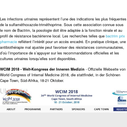
Les infections urinaires représentent l’une des indications les plus fréquentes
de la sulfaméthoxazole-triméthoprime. Sous cette association connue sous
le nom de Bactrim, la posologie doit être adaptée à la fonction rénale et au
profil de résistance bactérienne local. Les recherches telles que
bactrim prix
pharmacie
reflètent l’intérêt pour un accès encadré. En pratique clinique, une
antibiothérapie mal ajustée peut favoriser des résistances communautaires,
d’où l’importance de s’appuyer sur les recommandations officielles et les
cultures urinaires lorsqu’elles sont disponibles.
WCIM 2018 - Welt-Kongress der Inneren Medizin
- Offizielle Webseite von
World Congress of Internal Medicine 2018, die stattfindet, in der Schönen
Cape Town, Süd-Afrika, 18-21 Oktober.