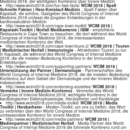
Medicine 2018, der wichtigsten Konferenz über Innere Medizin
http://www.wcim2018.com/fun-fast-facts/
WCIM 2018 | Spaß
Schnelle Fakten | Herz-Kreislauf-Medizin
- Spaß Fakten über
Kapstadt, die schöne, Gastgeber des World Congress of Internal
Medicine 2018 umfasst die jüngsten Entwicklungen in der
kardiovaskulären Medizin
http://www.wcim2018.com/cape-town-toolkit/
WCIM 2018 |
Kapstadt-Toolkit | Notfall Medikamente | ISIM
- empfohlene
Restaurants in Cape Town zu besuchen, die dort während des World
Congress of Internal Medicine 2018, die interessantesten
medizinischen Konferenz der Welt.
http://www.wcim2018.com/cape-town/tours-2/
WCIM 2018 | Touren
| Medizinischer Notfall | Immunologie
- Attraktivsten Touren zu tun
in Kapstadt, die während des World Congress of Internal Medicine
2018, die die meisten Abdeckung Konferenz in der Immunologie
Entwicklungen
http://www.wcim2018.com/supporting-partners/
WCIM 2018 |
Unterstützung der Partner | Dermatologie
- Partnerschaften des
World Congress of Internal Medicine 2018, die die meisten Abdeckung
Konferenz auf dem Gebiet der Dermatologie und der inneren Medizin
insbesondere
http://www.wcim2018.com/endorsing-societies/
WCIM 2018 |
Vermerke | Innere Medizin-Konferenz
- Vermerke des World
Congress of Internal Medicine 2018, wichtigste Konferenz in der
kardiologischen Elektrophysiologie, Herzkatheter und Kardiologie
http://www.wcim2018.com/media-toolkit/
WCIM 2018 | Media
Toolkit | Herzkatheter
- Medien-Toolkit, um uns zu helfen, das Wort
zu verbreiten über den World Congress of Internal Medicine 2018, die
umfassendste Konferenz für innere Medizin
http://www.wcim2018.com/media-partners/
WCIM 2018 |
Medienpartner | Medizinischer Notfall
- Media Partner des World
Congress of Internal Medicine 2018 die führende Konferenz rund um