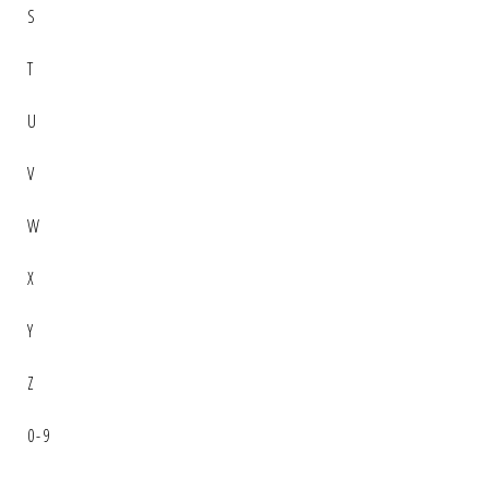
S
T
U
V
W
X
Y
Z
0-9